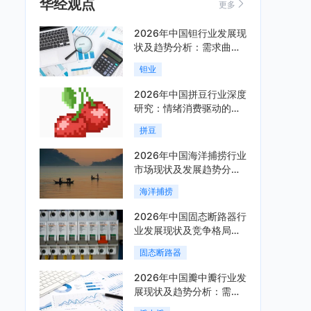
华经观点
更多
2026年中国钽行业发展现
状及趋势分析：需求曲线
陡峭与供给曲线平缓的博
钽业
弈加剧「图」
2026年中国拼豆行业深度
研究：情绪消费驱动的新
兴手工赛道「图」
拼豆
2026年中国海洋捕捞行业
市场现状及发展趋势分
析：科技赋能与智能化转
海洋捕捞
型加速「图」
2026年中国固态断路器行
业发展现状及竞争格局分
析：国际巨头领跑技术，
固态断路器
国内企业加速追赶「图」
2026年中国瓣中瓣行业发
展现状及趋势分析：需求
可持续释放，市场发展前