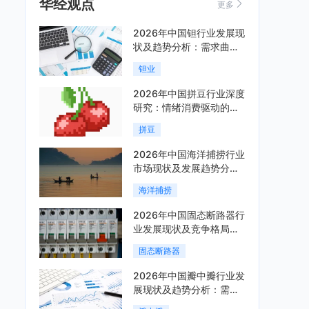
华经观点
更多
2026年中国钽行业发展现
状及趋势分析：需求曲线
陡峭与供给曲线平缓的博
钽业
弈加剧「图」
2026年中国拼豆行业深度
研究：情绪消费驱动的新
兴手工赛道「图」
拼豆
2026年中国海洋捕捞行业
市场现状及发展趋势分
析：科技赋能与智能化转
海洋捕捞
型加速「图」
2026年中国固态断路器行
业发展现状及竞争格局分
析：国际巨头领跑技术，
固态断路器
国内企业加速追赶「图」
2026年中国瓣中瓣行业发
展现状及趋势分析：需求
可持续释放，市场发展前