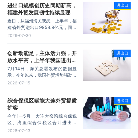
进出口规模创历史同期新高，
进出口
品为代表的高附加值产品出口占比显
福建外贸发展韧性持续显现
著提升，成为外贸提质增效的核心引
擎，为加快建设贸易强国注入了强劲
近日，从福州海关获悉，上半年，福
动力。
建省外贸进出口9958.9亿元，同比
增长8.2%。其中，出口5740.1亿
2026-07-30
元，同比增长1.7%；进口4218.8亿
元，同比增长18.5%。进出口规模和
创新动能足，主体活力强，开
进出口
进口规模均创历史同期新高，外贸运
放水平高，上半年我国进出口
行呈现“稳中有进，进中提质”的良好
态势。
规模首次突破25万亿元
7月14日，海关总署发布的数据显
示，今年以来，我国外贸增势强劲、
走势稳健。据海关统计，今年上半
2026-07-15
年，我国货物贸易进出口25.47万亿
元，同比增长16.9%。其中，出口
综合保税区赋能大连外贸提质
进出口
14.73万亿元，增长13.4%，进口
扩容
10.74万亿元，增长22.1%。
今年1—5月，大连大窑湾综合保税
区、湾里综合保税区合计进出口
332.22亿元，同比增长21%，占大
2026-07-13
连市外贸总值的16.2%，综合保税区