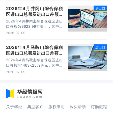
已成为服务大连外贸发展的重要平
2026年4月井冈山综合保税
进出口
台。
区进出口总额及进出口差额统
计分析
2026年4月井冈山综合保税区进出
口总额为3628.99万美元，其中：
出口额为1562.95万美元，进口额为
2026-07-09
2066.04万美元，进出口差额
为-503.09万美元。
2026年4月马鞍山综合保税
进出口
区进出口总额及进出口差额统
计分析
2026年4月马鞍山综合保税区进出
口总额为14637.25万美元，其中：
出口额为14365.71万美元，进口额
2026-07-09
为271.54万美元，进出口差额为
14094.17万美元。
关于华经
典型客户
版权申明
购买帮助
订购流程