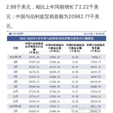
2.98千美元，相比上年同期增长了2.22千美
元；中国与伯利兹贸易差额为20982.71千美
元。