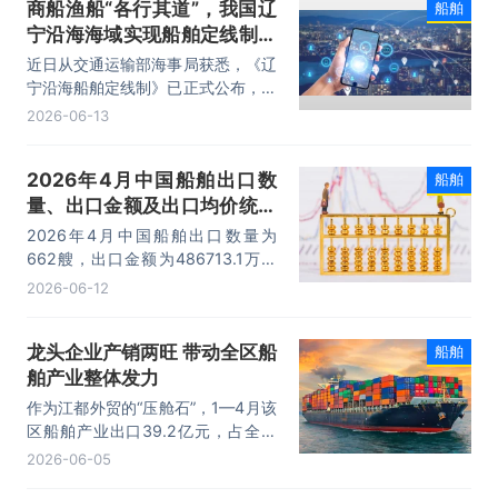
商船渔船“各行其道”，我国辽
船舶
宁沿海海域实现船舶定线制全
覆盖
近日从交通运输部海事局获悉，《辽
宁沿海船舶定线制》已正式公布，将
于2026年8月15日起实施，辽宁成
2026-06-13
为全国首个在沿海海域实现全域船舶
定线制的省份。根据新规，船舶不得
2026年4月中国船舶出口数
船舶
在定线制及其端部水域锚泊或从事捕
量、出口金额及出口均价统计
捞、养殖等碍航活动，商船航行与渔
船作业将实现“空间隔离”，有效保障
分析
2026年4月中国船舶出口数量为
海上交通安全。
662艘，出口金额为486713.1万美
元，出口均价为735.2万美元/艘。
2026-06-12
龙头企业产销两旺 带动全区船
船舶
舶产业整体发力
作为江都外贸的“压舱石”，1—4月该
区船舶产业出口39.2亿元，占全区
出口总额的46.0%，同比增长
2026-06-05
76.1%，成为拉动区域出口增长的核