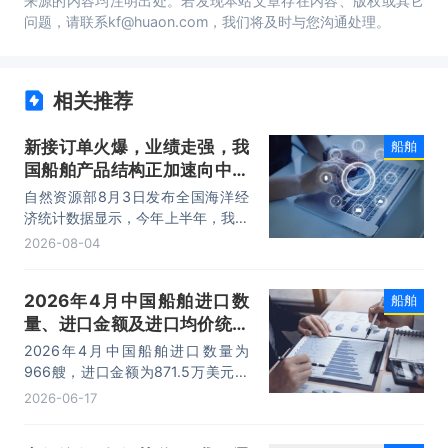
来源的内容均注明出处。若发现本站文章存在内容、版权或其它
问题，请联系kf@huaon.com，我们将及时与您沟通处理。
相关推荐
新接订单火爆，业绩走强，我
船舶
国船舶产品结构正加速向中高
端跃升
自然资源部8月3日发布全国海洋经
济统计数据显示，今年上半年，我国
海船新承接订单量、完工量和手持订
2026-08-04
单量全面上涨，国际市场份额保持领
先，其中新接订单量同比增长
2026年4月中国船舶进口数
船舶
105.2%。
量、进口金额及进口均价统计
分析
2026年4月中国船舶进口数量为
966艘，进口金额为871.5万美元，
进口均价为0.9万美元/艘。
2026-06-17