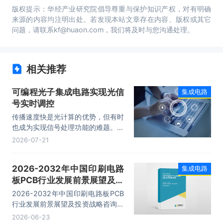
版权提示：华经产业研究院倡导尊重与保护知识产权，对有明确
来源的内容均注明出处。若发现本站文章存在内容、版权或其它
问题，请联系kf@huaon.com，我们将及时与您沟通处理。
相关推荐
可编程光子集成电路实现光信
集成电路
号实时调控
传播速度快是光计算的优势，但有时
也成为实现信号处理功能的难题。韩
国首尔大学与首尔市立大学联合研究
2026-07-21
团队开发出一种可编程光子集成电
路，可根据需求调控光信号传播速
2026-2032年中国印刷电路
集成电路
度，让其“慢下来”，同时实现对光信
板PCB行业发展前景展望及投
号传输特性的实时调控。这突破了传
统光学延迟结构难以灵活调控的限
资战略咨询报告
2026-2032年中国印刷电路板PCB
制，有望推动下一代AI计算、光通信
行业发展前景展望及投资战略咨询报
和数据中心向更高速、更低功耗方向
告，主要包括行业投资前景、投资机
2026-06-23
发