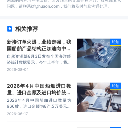
来源的内容均注明出处。若发现本站文章存在内容、版权或其它
问题，请联系kf@huaon.com，我们将及时与您沟通处理。
相关推荐
新接订单火爆，业绩走强，我
船舶
国船舶产品结构正加速向中高
端跃升
自然资源部8月3日发布全国海洋经
济统计数据显示，今年上半年，我国
海船新承接订单量、完工量和手持订
2026-08-04
单量全面上涨，国际市场份额保持领
先，其中新接订单量同比增长
2026年4月中国船舶进口数
船舶
105.2%。
量、进口金额及进口均价统计
分析
2026年4月中国船舶进口数量为
966艘，进口金额为871.5万美元，
进口均价为0.9万美元/艘。
2026-06-17