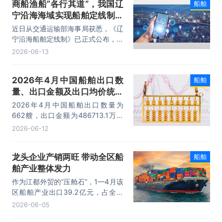
商船渔船“各行其道”，我国辽
船舶
宁沿海海域实现船舶定线制全
覆盖
近日从交通运输部海事局获悉，《辽
宁沿海船舶定线制》已正式公布，将
于2026年8月15日起实施，辽宁成
2026-06-13
为全国首个在沿海海域实现全域船舶
定线制的省份。根据新规，船舶不得
2026年4月中国船舶出口数
船舶
在定线制及其端部水域锚泊或从事捕
量、出口金额及出口均价统计
捞、养殖等碍航活动，商船航行与渔
船作业将实现“空间隔离”，有效保障
分析
2026年4月中国船舶出口数量为
海上交通安全。
662艘，出口金额为486713.1万美
元，出口均价为735.2万美元/艘。
2026-06-12
龙头企业产销两旺 带动全区船
船舶
舶产业整体发力
作为江都外贸的“压舱石”，1—4月该
区船舶产业出口39.2亿元，占全区
出口总额的46.0%，同比增长
2026-06-05
76.1%，成为拉动区域出口增长的核