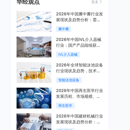
华经观点
更多
2026年中国瓣中瓣行业发
展现状及趋势分析：需求
可持续释放，市场发展前
瓣中瓣
景良好「图」
2026年中国IVL介入器械
行业：国产产品陆续获
批，市场将进入持续高增
IVL介入器械
长阶段「图」
2026年全球智能泳池设备
行业现状及趋势，技术端
朝着系统集成、绿色节能
智能泳池设备
方向迭代「图」
2026年中国再生医学行业
发展历程、市场规模、相
关政策、产业链、竞争格
再生医学
局及发展潜力分析「图」
2026年中国建材机械行业
发展现状及趋势分析：企
业加速向“装备+系统+服