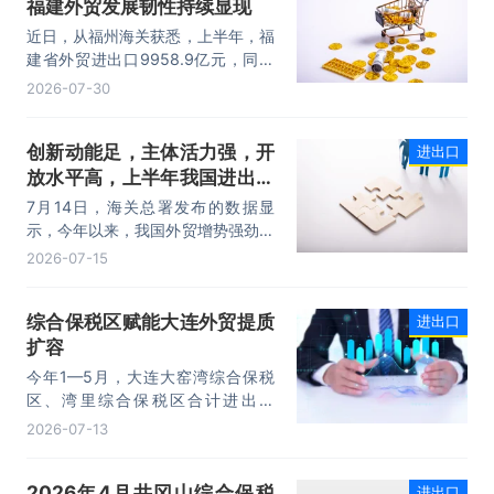
福建外贸发展韧性持续显现
著提升，成为外贸提质增效的核心引
擎，为加快建设贸易强国注入了强劲
近日，从福州海关获悉，上半年，福
动力。
建省外贸进出口9958.9亿元，同比
增长8.2%。其中，出口5740.1亿
2026-07-30
元，同比增长1.7%；进口4218.8亿
元，同比增长18.5%。进出口规模和
创新动能足，主体活力强，开
进出口
进口规模均创历史同期新高，外贸运
放水平高，上半年我国进出口
行呈现“稳中有进，进中提质”的良好
态势。
规模首次突破25万亿元
7月14日，海关总署发布的数据显
示，今年以来，我国外贸增势强劲、
走势稳健。据海关统计，今年上半
2026-07-15
年，我国货物贸易进出口25.47万亿
元，同比增长16.9%。其中，出口
综合保税区赋能大连外贸提质
进出口
14.73万亿元，增长13.4%，进口
扩容
10.74万亿元，增长22.1%。
今年1—5月，大连大窑湾综合保税
区、湾里综合保税区合计进出口
332.22亿元，同比增长21%，占大
2026-07-13
连市外贸总值的16.2%，综合保税区
已成为服务大连外贸发展的重要平
2026年4月井冈山综合保税
进出口
台。