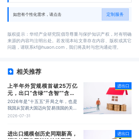
前景分析与预测，2020-2025年中国进出口贸
易行业投资风险与营销分析，2020-2025年中
定制服务
如您有个性化需求，请点击
国进出口贸易行业发展战略及规划建议。
版权提示：华经产业研究院倡导尊重与保护知识产权，对有明确
来源的内容均注明出处。若发现本站文章存在内容、版权或其它
问题，请联系kf@huaon.com，我们将及时与您沟通处理。
相关推荐
上半年外贸规模首破25万亿
进出口
元，出口“含绿”“含智”“含新”
量稳步攀升
2026年是“十五五”开局之年，也是
我国从贸易大国迈向贸易强国的关键
时期。上半年，我国进出口规模历史
2026-07-31
性突破25万亿元，实现良好开局。
其中，以集成电路、新能源、机电产
进出口规模创历史同期新高，
进出口
品为代表的高附加值产品出口占比显