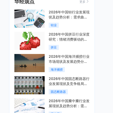
华经观点
更多
2026年中国钽行业发展现
状及趋势分析：需求曲线
陡峭与供给曲线平缓的博
钽业
弈加剧「图」
2026年中国拼豆行业深度
研究：情绪消费驱动的新
兴手工赛道「图」
拼豆
2026年中国海洋捕捞行业
市场现状及发展趋势分
析：科技赋能与智能化转
海洋捕捞
型加速「图」
2026年中国固态断路器行
业发展现状及竞争格局分
析：国际巨头领跑技术，
固态断路器
国内企业加速追赶「图」
2026年中国瓣中瓣行业发
展现状及趋势分析：需求
可持续释放，市场发展前