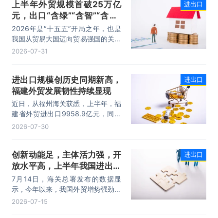
上半年外贸规模首破25万亿
进出口
元，出口“含绿”“含智”“含新”
量稳步攀升
2026年是“十五五”开局之年，也是
我国从贸易大国迈向贸易强国的关键
时期。上半年，我国进出口规模历史
2026-07-31
性突破25万亿元，实现良好开局。
其中，以集成电路、新能源、机电产
进出口规模创历史同期新高，
进出口
品为代表的高附加值产品出口占比显
福建外贸发展韧性持续显现
著提升，成为外贸提质增效的核心引
擎，为加快建设贸易强国注入了强劲
近日，从福州海关获悉，上半年，福
动力。
建省外贸进出口9958.9亿元，同比
增长8.2%。其中，出口5740.1亿
2026-07-30
元，同比增长1.7%；进口4218.8亿
元，同比增长18.5%。进出口规模和
创新动能足，主体活力强，开
进出口
进口规模均创历史同期新高，外贸运
放水平高，上半年我国进出口
行呈现“稳中有进，进中提质”的良好
态势。
规模首次突破25万亿元
7月14日，海关总署发布的数据显
示，今年以来，我国外贸增势强劲、
走势稳健。据海关统计，今年上半
2026-07-15
年，我国货物贸易进出口25.47万亿