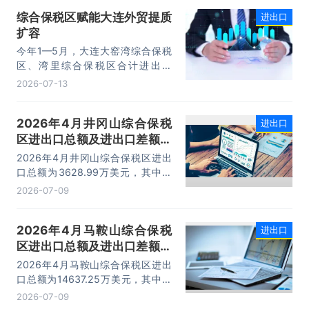
元，同比增长16.9%。其中，出口
综合保税区赋能大连外贸提质
进出口
14.73万亿元，增长13.4%，进口
扩容
10.74万亿元，增长22.1%。
今年1—5月，大连大窑湾综合保税
区、湾里综合保税区合计进出口
332.22亿元，同比增长21%，占大
2026-07-13
连市外贸总值的16.2%，综合保税区
已成为服务大连外贸发展的重要平
2026年4月井冈山综合保税
进出口
台。
区进出口总额及进出口差额统
计分析
2026年4月井冈山综合保税区进出
口总额为3628.99万美元，其中：
出口额为1562.95万美元，进口额为
2026-07-09
2066.04万美元，进出口差额
为-503.09万美元。
2026年4月马鞍山综合保税
进出口
区进出口总额及进出口差额统
计分析
2026年4月马鞍山综合保税区进出
口总额为14637.25万美元，其中：
出口额为14365.71万美元，进口额
2026-07-09
为271.54万美元，进出口差额为