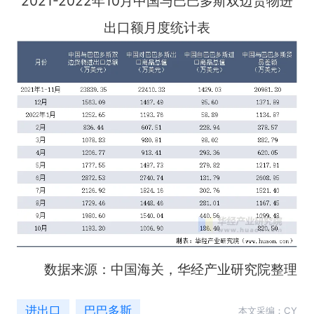
2021-2022年10月中国与巴巴多斯双边货物进
出口额月度统计表
数据来源：中国海关，华经产业研究院整理
进出口
巴巴多斯
本文采编：CY