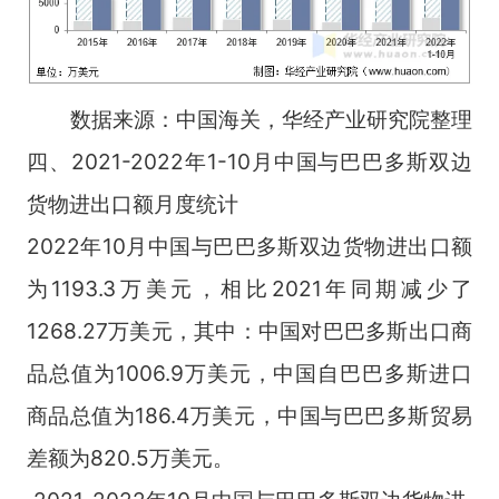
数据来源：中国海关，华经产业研究院整理
四、2021-2022年1-10月中国与巴巴多斯双边
货物进出口额月度统计
2022年10月中国与巴巴多斯双边货物进出口额
为1193.3万美元，相比2021年同期减少了
1268.27万美元，其中：中国对巴巴多斯出口商
品总值为1006.9万美元，中国自巴巴多斯进口
商品总值为186.4万美元，中国与巴巴多斯贸易
差额为820.5万美元。