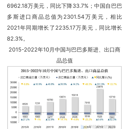
6962.18万美元，同比下降33.7%；中国自巴巴
多斯进口商品总值为2301.54万美元，相比
2021年同期增长了2235.17万美元，同比增长
82.3%。
2015-2022年10月中国与巴巴多斯进、出口商
品总值