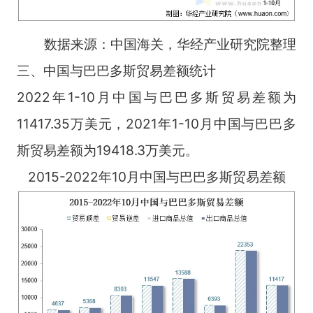
数据来源：中国海关，华经产业研究院整理
三、中国与巴巴多斯贸易差额统计
2022年1-10月中国与巴巴多斯贸易差额为
11417.35万美元，2021年1-10月中国与巴巴多
斯贸易差额为19418.3万美元。
2015-2022年10月中国与巴巴多斯贸易差额