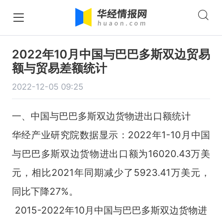
2022年10月中国与巴巴多斯双边贸易
额与贸易差额统计
2022-12-05 09:25
一、中国与巴巴多斯双边货物进出口额统计
华经产业研究院数据显示：2022年1-10月中国
与巴巴多斯双边货物进出口额为16020.43万美
元，相比2021年同期减少了5923.41万美元，
同比下降27%。
2015-2022年10月中国与巴巴多斯双边货物进