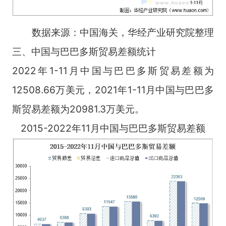
数据来源：中国海关，华经产业研究院整理
三、中国与巴巴多斯贸易差额统计
2022年1-11月中国与巴巴多斯贸易差额为
12508.66万美元，2021年1-11月中国与巴巴多
斯贸易差额为20981.3万美元。
2015-2022年11月中国与巴巴多斯贸易差额