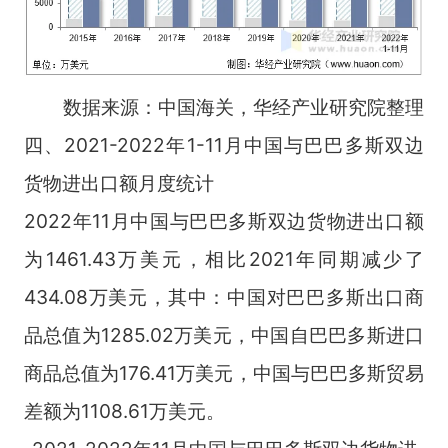
数据来源：中国海关，华经产业研究院整理
四、2021-2022年1-11月中国与巴巴多斯双边
货物进出口额月度统计
2022年11月中国与巴巴多斯双边货物进出口额
为1461.43万美元，相比2021年同期减少了
434.08万美元，其中：中国对巴巴多斯出口商
品总值为1285.02万美元，中国自巴巴多斯进口
商品总值为176.41万美元，中国与巴巴多斯贸易
差额为1108.61万美元。