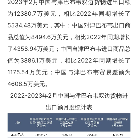
2023年2月中国与津巴布韦双边货物进出口额
为12380.7万美元，相比2022年同期增长了
5534.48万美元，其中：中国对津巴布韦出口商
品总值为8494.6万美元，相比2022年同期增长
了4358.94万美元；中国自津巴布韦进口商品总
值为3886.1万美元，相比2022年同期增长了
1175.54万美元；中国与津巴布韦贸易差额为
4608.5万美元。
2022-2023年2月中国与津巴布韦双边货物进
出口额月度统计表