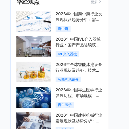
华经观点
更多
2026年中国瓣中瓣行业发
展现状及趋势分析：需求
可持续释放，市场发展前
瓣中瓣
景良好「图」
2026年中国IVL介入器械
行业：国产产品陆续获
批，市场将进入持续高增
IVL介入器械
长阶段「图」
2026年全球智能泳池设备
行业现状及趋势，技术端
朝着系统集成、绿色节能
智能泳池设备
方向迭代「图」
2026年中国再生医学行业
发展历程、市场规模、相
关政策、产业链、竞争格
再生医学
局及发展潜力分析「图」
2026年中国建材机械行业
发展现状及趋势分析：企
业加速向“装备+系统+服