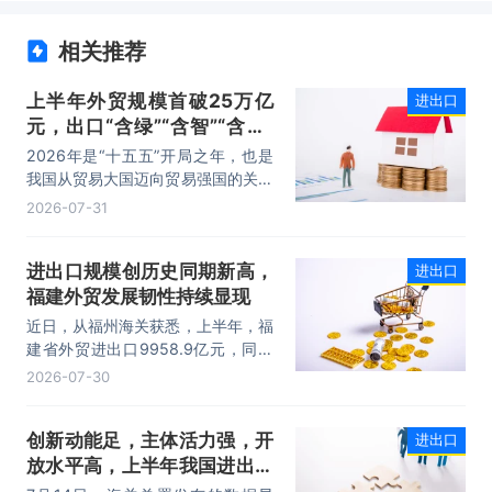
相关推荐
上半年外贸规模首破25万亿
进出口
元，出口“含绿”“含智”“含新”
量稳步攀升
2026年是“十五五”开局之年，也是
我国从贸易大国迈向贸易强国的关键
时期。上半年，我国进出口规模历史
2026-07-31
性突破25万亿元，实现良好开局。
其中，以集成电路、新能源、机电产
进出口规模创历史同期新高，
进出口
品为代表的高附加值产品出口占比显
福建外贸发展韧性持续显现
著提升，成为外贸提质增效的核心引
擎，为加快建设贸易强国注入了强劲
近日，从福州海关获悉，上半年，福
动力。
建省外贸进出口9958.9亿元，同比
增长8.2%。其中，出口5740.1亿
2026-07-30
元，同比增长1.7%；进口4218.8亿
元，同比增长18.5%。进出口规模和
创新动能足，主体活力强，开
进出口
进口规模均创历史同期新高，外贸运
放水平高，上半年我国进出口
行呈现“稳中有进，进中提质”的良好
态势。
规模首次突破25万亿元