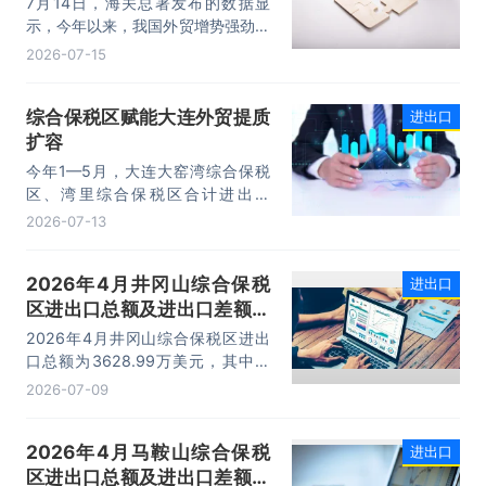
7月14日，海关总署发布的数据显
示，今年以来，我国外贸增势强劲、
走势稳健。据海关统计，今年上半
2026-07-15
年，我国货物贸易进出口25.47万亿
元，同比增长16.9%。其中，出口
综合保税区赋能大连外贸提质
进出口
14.73万亿元，增长13.4%，进口
扩容
10.74万亿元，增长22.1%。
今年1—5月，大连大窑湾综合保税
区、湾里综合保税区合计进出口
332.22亿元，同比增长21%，占大
2026-07-13
连市外贸总值的16.2%，综合保税区
已成为服务大连外贸发展的重要平
2026年4月井冈山综合保税
进出口
台。
区进出口总额及进出口差额统
计分析
2026年4月井冈山综合保税区进出
口总额为3628.99万美元，其中：
出口额为1562.95万美元，进口额为
2026-07-09
2066.04万美元，进出口差额
为-503.09万美元。
2026年4月马鞍山综合保税
进出口
区进出口总额及进出口差额统