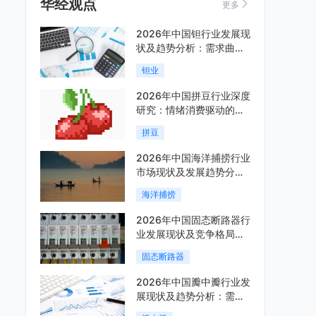
华经观点
更多
2026年中国钽行业发展现
状及趋势分析：需求曲线
陡峭与供给曲线平缓的博
钽业
弈加剧「图」
2026年中国拼豆行业深度
研究：情绪消费驱动的新
兴手工赛道「图」
拼豆
2026年中国海洋捕捞行业
市场现状及发展趋势分
析：科技赋能与智能化转
海洋捕捞
型加速「图」
2026年中国固态断路器行
业发展现状及竞争格局分
析：国际巨头领跑技术，
固态断路器
国内企业加速追赶「图」
2026年中国瓣中瓣行业发
展现状及趋势分析：需求
可持续释放，市场发展前