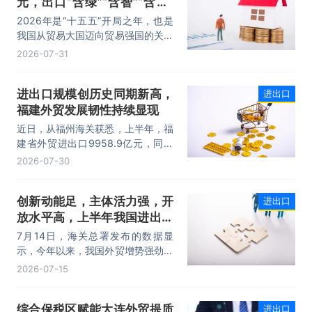
元，出口“含绿”“含智”“含新”
量稳步攀升
2026年是“十五五”开局之年，也是
我国从贸易大国迈向贸易强国的关键
时期。上半年，我国进出口规模历史
2026-07-31
性突破25万亿元，实现良好开局。
其中，以集成电路、新能源、机电产
进出口规模创历史同期新高，
进出口
品为代表的高附加值产品出口占比显
福建外贸发展韧性持续显现
著提升，成为外贸提质增效的核心引
擎，为加快建设贸易强国注入了强劲
近日，从福州海关获悉，上半年，福
动力。
建省外贸进出口9958.9亿元，同比
增长8.2%。其中，出口5740.1亿
2026-07-30
元，同比增长1.7%；进口4218.8亿
元，同比增长18.5%。进出口规模和
创新动能足，主体活力强，开
进出口
进口规模均创历史同期新高，外贸运
放水平高，上半年我国进出口
行呈现“稳中有进，进中提质”的良好
态势。
规模首次突破25万亿元
7月14日，海关总署发布的数据显
示，今年以来，我国外贸增势强劲、
走势稳健。据海关统计，今年上半
2026-07-15
年，我国货物贸易进出口25.47万亿
元，同比增长16.9%。其中，出口
综合保税区赋能大连外贸提质
进出口
14.73万亿元，增长13.4%，进口