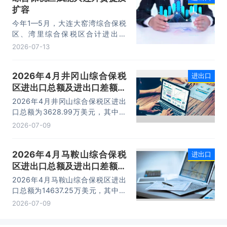
扩容
10.74万亿元，增长22.1%。
今年1—5月，大连大窑湾综合保税
区、湾里综合保税区合计进出口
332.22亿元，同比增长21%，占大
2026-07-13
连市外贸总值的16.2%，综合保税区
已成为服务大连外贸发展的重要平
2026年4月井冈山综合保税
进出口
台。
区进出口总额及进出口差额统
计分析
2026年4月井冈山综合保税区进出
口总额为3628.99万美元，其中：
出口额为1562.95万美元，进口额为
2026-07-09
2066.04万美元，进出口差额
为-503.09万美元。
2026年4月马鞍山综合保税
进出口
区进出口总额及进出口差额统
计分析
2026年4月马鞍山综合保税区进出
口总额为14637.25万美元，其中：
出口额为14365.71万美元，进口额
2026-07-09
为271.54万美元，进出口差额为
14094.17万美元。