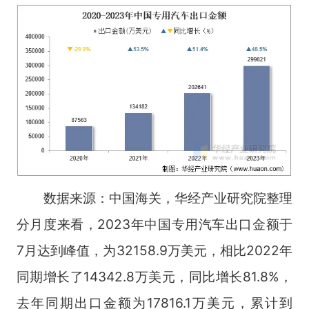
数据来源：中国海关，华经产业研究院整理
分月度来看，2023年中国专用汽车出口金额于
7月达到峰值，为32158.9万美元，相比2022年
同期增长了14342.8万美元，同比增长81.8%，
去年同期出口金额为17816.1万美元，累计到