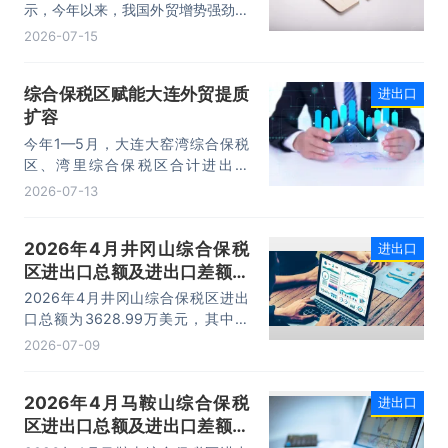
示，今年以来，我国外贸增势强劲、
走势稳健。据海关统计，今年上半
2026-07-15
年，我国货物贸易进出口25.47万亿
元，同比增长16.9%。其中，出口
综合保税区赋能大连外贸提质
进出口
14.73万亿元，增长13.4%，进口
扩容
10.74万亿元，增长22.1%。
今年1—5月，大连大窑湾综合保税
区、湾里综合保税区合计进出口
332.22亿元，同比增长21%，占大
2026-07-13
连市外贸总值的16.2%，综合保税区
已成为服务大连外贸发展的重要平
2026年4月井冈山综合保税
进出口
台。
区进出口总额及进出口差额统
计分析
2026年4月井冈山综合保税区进出
口总额为3628.99万美元，其中：
出口额为1562.95万美元，进口额为
2026-07-09
2066.04万美元，进出口差额
为-503.09万美元。
2026年4月马鞍山综合保税
进出口
区进出口总额及进出口差额统