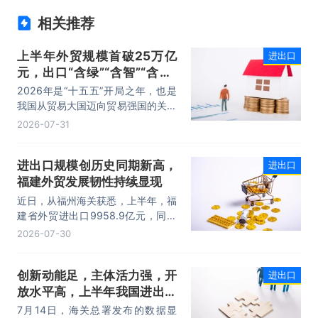
相关推荐
上半年外贸规模首破25万亿
进出口
元，出口“含绿”“含智”“含新”
量稳步攀升
2026年是“十五五”开局之年，也是
我国从贸易大国迈向贸易强国的关键
时期。上半年，我国进出口规模历史
2026-07-31
性突破25万亿元，实现良好开局。
其中，以集成电路、新能源、机电产
进出口规模创历史同期新高，
进出口
品为代表的高附加值产品出口占比显
福建外贸发展韧性持续显现
著提升，成为外贸提质增效的核心引
擎，为加快建设贸易强国注入了强劲
近日，从福州海关获悉，上半年，福
动力。
建省外贸进出口9958.9亿元，同比
增长8.2%。其中，出口5740.1亿
2026-07-30
元，同比增长1.7%；进口4218.8亿
元，同比增长18.5%。进出口规模和
创新动能足，主体活力强，开
进出口
进口规模均创历史同期新高，外贸运
放水平高，上半年我国进出口
行呈现“稳中有进，进中提质”的良好
态势。
规模首次突破25万亿元
7月14日，海关总署发布的数据显