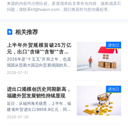
来源的内容均注明出处。若发现本站文章存在内容、版权或其它
问题，请联系kf@huaon.com，我们将及时与您沟通处理。
相关推荐
上半年外贸规模首破25万亿
进出口
元，出口“含绿”“含智”“含新”
量稳步攀升
2026年是“十五五”开局之年，也是
我国从贸易大国迈向贸易强国的关键
时期。上半年，我国进出口规模历史
2026-07-31
性突破25万亿元，实现良好开局。
其中，以集成电路、新能源、机电产
进出口规模创历史同期新高，
进出口
品为代表的高附加值产品出口占比显
福建外贸发展韧性持续显现
著提升，成为外贸提质增效的核心引
擎，为加快建设贸易强国注入了强劲
近日，从福州海关获悉，上半年，福
动力。
建省外贸进出口9958.9亿元，同比
增长8.2%。其中，出口5740.1亿
2026-07-30
元，同比增长1.7%；进口4218.8亿
元，同比增长18.5%。进出口规模和