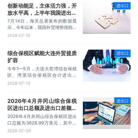
创新动能足，主体活力强，开
进出口
进口规模均创历史同期新高，外贸运
放水平高，上半年我国进出口
行呈现“稳中有进，进中提质”的良好
态势。
规模首次突破25万亿元
7月14日，海关总署发布的数据显
示，今年以来，我国外贸增势强劲、
走势稳健。据海关统计，今年上半
2026-07-15
年，我国货物贸易进出口25.47万亿
元，同比增长16.9%。其中，出口
综合保税区赋能大连外贸提质
进出口
14.73万亿元，增长13.4%，进口
扩容
10.74万亿元，增长22.1%。
今年1—5月，大连大窑湾综合保税
区、湾里综合保税区合计进出口
332.22亿元，同比增长21%，占大
2026-07-13
连市外贸总值的16.2%，综合保税区
已成为服务大连外贸发展的重要平
2026年4月井冈山综合保税
进出口
台。
区进出口总额及进出口差额统
计分析
2026年4月井冈山综合保税区进出
口总额为3628.99万美元，其中：
出口额为1562.95万美元，进口额为
2026-07-09
2066.04万美元，进出口差额