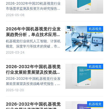
向研究报告
2026-2032年中国2D机器视觉行业
市场需求监测及投资方向研究报告，
主要包括行业下游市场剖析、竞争格
2026-05-08
局分析、主要优势企业分析、市场预
测及发展建议等内容。
2026年中国机器视觉行业发
机器视觉
展趋势分析，单点技术应用迈
向多技术融合、全域场景渗透
机器视觉行业依托人工智能、计算机
的高质量发展阶段「图」
视觉、深度学习等技术的突破，市场
规模呈现高速增长态势。机器视觉在
2026-03-24
速度、精度、稳定性及客观性上全面
超越人眼，毫秒级识别速度远超人类
2026-2032年中国机器视觉
机器视觉
反应极限，能适应高危、高重复性工
行业发展前景展望及投资战略
作环境；标准化算法输出可量化的检
测结果，有效避免了人为主观偏差。
研究报告
2026-2032年中国机器视觉行业发
2025年中国机器视觉行业市场规模
展前景展望及投资战略研究报告，主
约为212亿元。
要包括行业综述及数据来源说明、发
2025-12-20
展现状及市场趋势洞察、发展环境洞
察等内容。
2026-2032年中国机器视觉
机器视觉