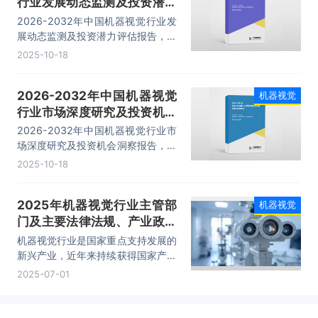
行业发展动态监测及投资潜力
评估报告
2026-2032年中国机器视觉行业发
展动态监测及投资潜力评估报告，主
要包括发展分析、应用现状与潜力、
2025-10-18
发展前景与投资建议、领先企业经营
情况分析等内容。
2026-2032年中国机器视觉
机器视觉
行业市场深度研究及投资机会
洞察报告
2026-2032年中国机器视觉行业市
场深度研究及投资机会洞察报告，主
要包括市场应用分析、重点企业分
2025-10-18
析、市场投融资分析、发展前景及市
场规模预测等内容。
2025年机器视觉行业主管部
机器视觉
门及主要法律法规、产业政策
「图」
机器视觉行业是国家重点支持发展的
新兴产业，近年来持续获得国家产业
政策的大力支持，不仅明确了具体应
2025-07-01
用场景，还制定了包括产业引导、技
术标准、人才培养、财税优惠等全方
位的支持措施，为机器视觉行业发展