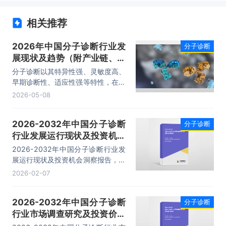
相关推荐
2026年中国分子诊断行业发
分子诊断
展现状及趋势（附产业链、应
用结构、市场规模及竞争格
分子诊断以其特异性强、灵敏度高、
局）「图」
早期诊断性、适应性强等特性，在精
准医学领域发挥重要作用。中国分子
2026-05-08
诊断市场是体外诊断增速最快的细分
领域之一，分子诊断市场呈现出快速
2026-2032年中国分子诊断
分子诊断
增长和高度发展的态势。2024年中
行业发展运行现状及投资机会
国分子诊断行业市场规模约为277亿
元。
洞察报告
2026-2032年中国分子诊断行业发
展运行现状及投资机会洞察报告，主
要包括行业竞争状况及市场格局解
2026-02-07
读、产业链全景梳理及布局状况研
究、企业布局案例研究、市场及战略
2026-2032年中国分子诊断
分子诊断
布局策略建议等内容。
行业市场调查研究及投资价值
评估报告