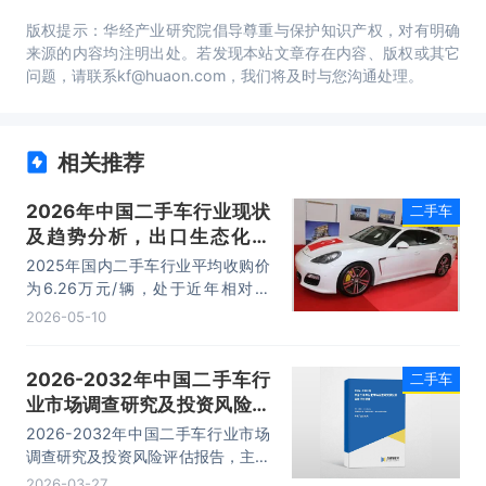
版权提示：华经产业研究院倡导尊重与保护知识产权，对有明确
来源的内容均注明出处。若发现本站文章存在内容、版权或其它
问题，请联系kf@huaon.com，我们将及时与您沟通处理。
相关推荐
2026年中国二手车行业现状
二手车
及趋势分析，出口生态化发
展，全球化布局提速「图」
2025年国内二手车行业平均收购价
为6.26万元/辆，处于近年相对低
位。2025年中国二手车市场规模再
2026-05-10
创新高，全年交易总额达12898亿
元。
2026-2032年中国二手车行
二手车
业市场调查研究及投资风险评
估报告
2026-2032年中国二手车行业市场
调查研究及投资风险评估报告，主要
包括企业竞争性财务数据分析、发展
2026-03-27