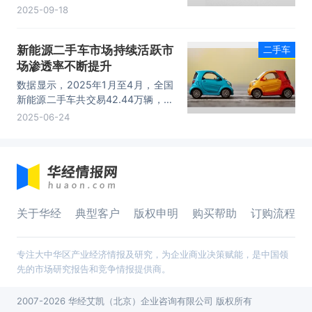
包括行业投资机会与风险防范、面临
2025-09-18
的困境及对策、发展战略研究、研究
结论及投资建议等内容。
新能源二手车市场持续活跃市
二手车
场渗透率不断提升
数据显示，2025年1月至4月，全国
新能源二手车共交易42.44万辆，较
2024年同期增长32.3%。
2025-06-24
关于华经
典型客户
版权申明
购买帮助
订购流程
专注大中华区产业经济情报及研究，为企业商业决策赋能，是中国领
先的市场研究报告和竞争情报提供商。
2007-2026 华经艾凯（北京）企业咨询有限公司 版权所有