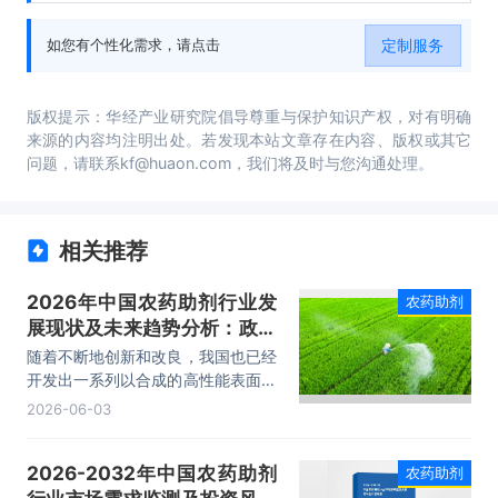
析、投资建议及观点等内容。
定制服务
如您有个性化需求，请点击
版权提示：华经产业研究院倡导尊重与保护知识产权，对有明确
来源的内容均注明出处。若发现本站文章存在内容、版权或其它
问题，请联系kf@huaon.com，我们将及时与您沟通处理。
相关推荐
2026年中国农药助剂行业发
农药助剂
展现状及未来趋势分析：政策
加持，绿色化转型加速「图」
随着不断地创新和改良，我国也已经
开发出一系列以合成的高性能表面活
性剂为主的农药助剂，基本可以满足
2026-06-03
目前农药乳油、可溶液剂、悬浮剂等
大量生产加工的需求。据统计，截止
2026-2032年中国农药助剂
农药助剂
2025年我国农药助剂产量为79.73
万吨，同比增长2.73%，需求量为