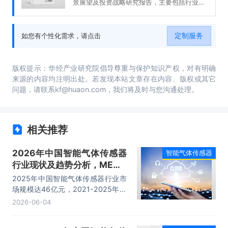
景展望及投资战略研究报告，主要包括行业竞
争形势及策略、重点企业发展分析、投资前
景、投资风险及策略建议等内容。
定制服务
如您有个性化需求，请点击
版权提示：华经产业研究院倡导尊重与保护知识产权，对有明确
来源的内容均注明出处。若发现本站文章存在内容、版权或其它
问题，请联系kf@huaon.com，我们将及时与您沟通处理。
相关推荐
2026年中国智能气体传感器
智能气体传感器
行业现状及趋势分析，MEMS
化、新材料与AI融合「图」
2025年中国智能气体传感器行业市
场规模达46亿元，2021-2025年复
合增长率15.5%，增速高于行业整
2026-06-04
体。在工业安全、环保监测、新能源
汽车及智能家居需求共振下，行业进