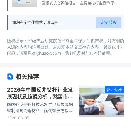
及投资机会评估报告，主要包括行业竞争形势
及策略、重点企业发展分析、投资前景、投资
风险及策略建议等内容。
定制服务
如您有个性化需求，请点击
版权提示：华经产业研究院倡导尊重与保护知识产权，对有明确
来源的内容均注明出处。若发现本站文章存在内容、版权或其它
问题，请联系kf@huaon.com，我们将及时与您沟通处理。
相关推荐
2026年中国反井钻杆行业发
反井钻杆
展现状及趋势分析，我国市场
引领全球增长，本土企业加速
国内外反井钻杆技术发展已从传统钢
出海「图」
管制造向高端材料、优化螺纹连接技
术发展，如高强度材料、特种热处
2026-06-05
理、螺纹创新设计等，以提高抗压、
抗扭和循环性能。随着矿产资源的深