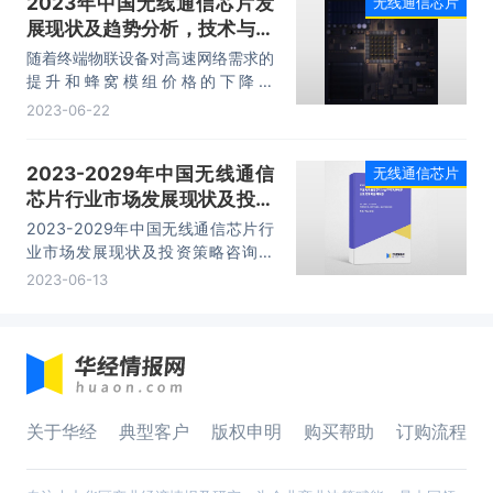
2023年中国无线通信芯片发
无线通信芯片
展现状及趋势分析，技术与政
策双重动力推动行业快速发展
随着终端物联设备对高速网络需求的
「图」
提升和蜂窝模组价格的下降，
2G/3G的数据业务将逐步迁移到
2023-06-22
4G/5G网络。全球基带芯片市场规
模在2020年达到266亿美元，预计
2023-2029年中国无线通信
无线通信芯片
增长态势将会持续到2022年，其中
芯片行业市场发展现状及投资
物联网蜂窝模组出货量在2023年预
计将超过12亿件，未来5年复合增速
策略咨询报告
2023-2029年中国无线通信芯片行
达28.7%。
业市场发展现状及投资策略咨询报
告,主要包括行业竞争格局分析、主
2023-06-13
要优势企业分析、发展前景预测、研
究结论及投资建议等内容。
关于华经
典型客户
版权申明
购买帮助
订购流程