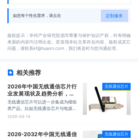
局分析、主要优势企业分析、发展前景预测、
研究结论及投资建议等内容。
定制服务
如您有个性化需求，请点击
版权提示：华经产业研究院倡导尊重与保护知识产权，对有明确
来源的内容均注明出处。若发现本站文章存在内容、版权或其它
问题，请联系kf@huaon.com，我们将及时与您沟通处理。
相关推荐
2026年中国无线通信芯片行
无线通信芯片
业发展现状及趋势分析，6G
技术突破与标准引领，政策驱
无线通信芯片可以进一步集成为模组
动国产化与生态完善「图」
类产品。比如无线通信芯片与电源管
理芯片、内存芯片、射频芯片及其他
2026-04-14
外围器件可通过载板贴装在一起组成
模组或板卡，随后集成在相关通信终
2026-2032年中国无线通信
无线通信芯片
端或系统设备中，通过加载不同通信