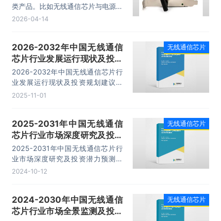
动国产化与生态完善「图」
类产品。比如无线通信芯片与电源管
理芯片、内存芯片、射频芯片及其他
2026-04-14
外围器件可通过载板贴装在一起组成
模组或板卡，随后集成在相关通信终
2026-2032年中国无线通信
无线通信芯片
端或系统设备中，通过加载不同通信
芯片行业发展运行现状及投资
软件实现多种通信功能。我国无线通
信模组市场规模在2020年至2025
规划建议报告
2026-2032年中国无线通信芯片行
年间呈现出显著的增长趋势。从
业发展运行现状及投资规划建议报
2020年的174亿元起步，进一步在
告,主要包括行业竞争格局分析、主
2025-11-01
2025年达到282亿元。
要优势企业分析、发展前景预测、研
究结论及投资建议等内容。
2025-2031年中国无线通信
无线通信芯片
芯片行业市场深度研究及投资
潜力预测报告
2025-2031年中国无线通信芯片行
业市场深度研究及投资潜力预测报
告,主要包括行业竞争格局分析、主
2024-10-12
要优势企业分析、发展前景预测、研
究结论及投资建议等内容。
2024-2030年中国无线通信
无线通信芯片
芯片行业市场全景监测及投资