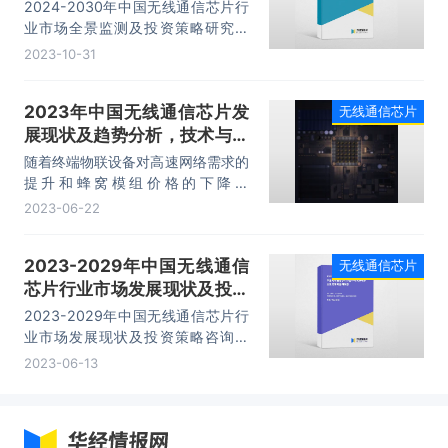
策略研究报告
2024-2030年中国无线通信芯片行
业市场全景监测及投资策略研究报
告,主要包括行业竞争格局分析、主
2023-10-31
要优势企业分析、发展前景预测、研
究结论及投资建议等内容。
2023年中国无线通信芯片发
无线通信芯片
展现状及趋势分析，技术与政
策双重动力推动行业快速发展
随着终端物联设备对高速网络需求的
「图」
提升和蜂窝模组价格的下降，
2G/3G的数据业务将逐步迁移到
2023-06-22
4G/5G网络。全球基带芯片市场规
模在2020年达到266亿美元，预计
2023-2029年中国无线通信
无线通信芯片
增长态势将会持续到2022年，其中
芯片行业市场发展现状及投资
物联网蜂窝模组出货量在2023年预
计将超过12亿件，未来5年复合增速
策略咨询报告
2023-2029年中国无线通信芯片行
达28.7%。
业市场发展现状及投资策略咨询报
告,主要包括行业竞争格局分析、主
2023-06-13
要优势企业分析、发展前景预测、研
究结论及投资建议等内容。