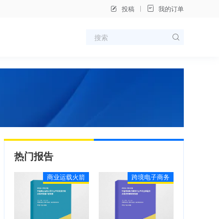
投稿
我的订单
热门报告
商业运载火箭
跨境电子商务