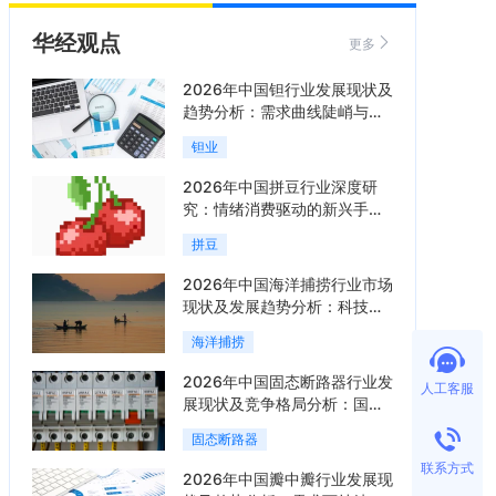
华经观点
更多
2026年中国钽行业发展现状及
趋势分析：需求曲线陡峭与供
给曲线平缓的博弈加剧「图」
钽业
2026年中国拼豆行业深度研
究：情绪消费驱动的新兴手工
赛道「图」
拼豆
2026年中国海洋捕捞行业市场
现状及发展趋势分析：科技赋
能与智能化转型加速「图」
海洋捕捞
2026年中国固态断路器行业发
人工客服
展现状及竞争格局分析：国际
巨头领跑技术，国内企业加速
固态断路器
追赶「图」
联系方式
2026年中国瓣中瓣行业发展现