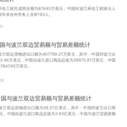
兰承包工程完成营业额为87645万美元；中国对波兰承包工程派出人
程年末在外劳务人员有193人。
21
月中国与波兰双边贸易额与贸易差额统计
与波兰双边货物进出口额为407799.27万美元，其中：中国对波兰出
23.46万美元，中国自波兰进口商品总值为39975.81万美元，中国
847.65万美元。
28
月中国与波兰双边贸易额与贸易差额统计
与波兰双边货物进出口额为38.57亿美元，其中：中国对波兰出口商
美元，中国自波兰进口商品总值为3.93亿美元，中国与波兰贸易差额