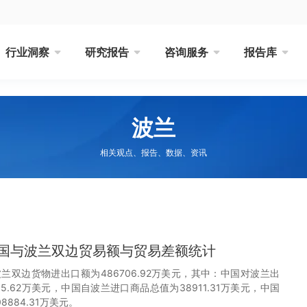
行业洞察
研究报告
咨询服务
报告库
波兰
相关观点、报告、数据、资讯
月中国与波兰双边贸易额与贸易差额统计
波兰双边货物进出口额为486706.92万美元，其中：中国对波兰出
95.62万美元，中国自波兰进口商品总值为38911.31万美元，中国
884.31万美元。