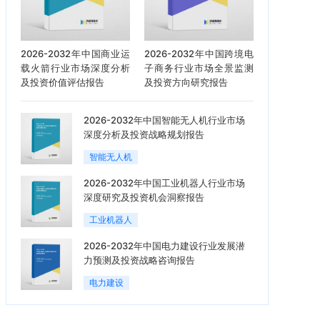
2026-2032年中国商业运
2026-2032年中国跨境电
载火箭行业市场深度分析
子商务行业市场全景监测
及投资价值评估报告
及投资方向研究报告
2026-2032年中国智能无人机行业市场
深度分析及投资战略规划报告
智能无人机
2026-2032年中国工业机器人行业市场
深度研究及投资机会洞察报告
工业机器人
2026-2032年中国电力建设行业发展潜
力预测及投资战略咨询报告
电力建设