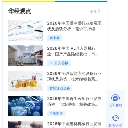
华经观点
更多
2026年中国瓣中瓣行业发展现
状及趋势分析：需求可持续释
放，市场发展前景良好「图」
瓣中瓣
2026年中国IVL介入器械行
业：国产产品陆续获批，市场
将进入持续高增长阶段「图」
IVL介入器械
2026年全球智能泳池设备行业
现状及趋势，技术端朝着系统
集成、绿色节能方向迭代
智能泳池设备
「图」
2026年中国再生医学行业发展
历程、市场规模、相关政策、
人工客服
产业链、竞争格局及发展潜力
再生医学
分析「图」
2026年中国建材机械行业发展
联系方式