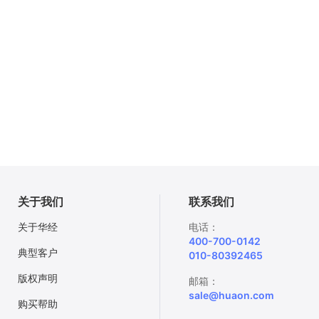
关于我们
联系我们
关于华经
电话：
400-700-0142
典型客户
010-80392465
版权声明
邮箱：
sale@huaon.com
购买帮助