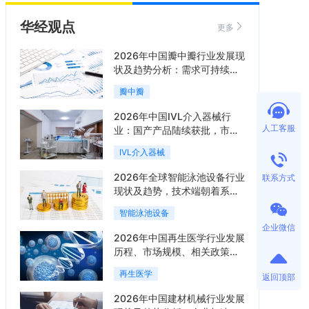
华经观点
更多
2026年中国瓣中瓣行业发展现
状及趋势分析：需求可持续释
放，市场发展前景良好「图」
瓣中瓣
2026年中国IVL介入器械行
人工客服
业：国产产品陆续获批，市场
将进入持续高增长阶段「图」
IVL介入器械
2026年全球智能泳池设备行业
联系方式
现状及趋势，技术端朝着系统
集成、绿色节能方向迭代
智能泳池设备
「图」
企业微信
2026年中国再生医学行业发展
历程、市场规模、相关政策、
产业链、竞争格局及发展潜力
再生医学
返回顶部
分析「图」
2026年中国建材机械行业发展