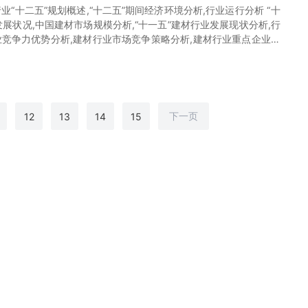
展状况,中国建材市场规模分析,“十一五”建材行业发展现状分析,行
争分析,投资前景预测 建材行业“十二五”投资与发展前景,建材行业“十二五”热点问题探讨
下一页
12
13
14
15