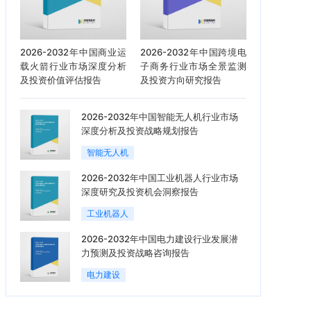
2026-2032年中国商业运
2026-2032年中国跨境电
载火箭行业市场深度分析
子商务行业市场全景监测
及投资价值评估报告
及投资方向研究报告
2026-2032年中国智能无人机行业市场
深度分析及投资战略规划报告
智能无人机
2026-2032年中国工业机器人行业市场
深度研究及投资机会洞察报告
工业机器人
2026-2032年中国电力建设行业发展潜
力预测及投资战略咨询报告
电力建设