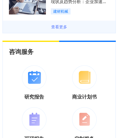
现状及趋势分析：企业加速向
“装备+系统+服务”综合服务商
建材机械
转型「图」
查看更多
咨询服务
研究报告
商业计划书