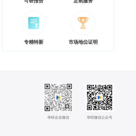
可研报告
定制服务
专精特新
市场地位证明
华经企业微信
华经微信公众号