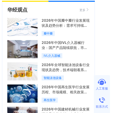
华经观点
更多
2026年中国瓣中瓣行业发展现
状及趋势分析：需求可持续释
放，市场发展前景良好「图」
瓣中瓣
2026年中国IVL介入器械行
业：国产产品陆续获批，市场
将进入持续高增长阶段「图」
IVL介入器械
2026年全球智能泳池设备行业
现状及趋势，技术端朝着系统
集成、绿色节能方向迭代
智能泳池设备
「图」
2026年中国再生医学行业发展
人工客服
历程、市场规模、相关政策、
产业链、竞争格局及发展潜力
再生医学
分析「图」
联系方式
2026年中国建材机械行业发展