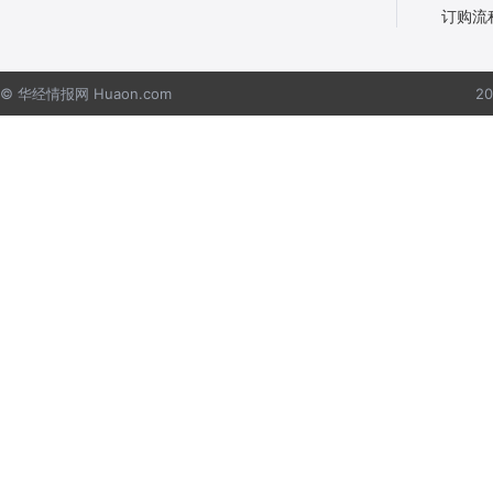
订购流
© 华经情报网 Huaon.com
2