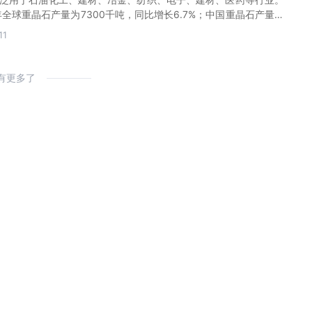
年全球重晶石产量为7300千吨，同比增长6.7%；中国重晶石产量为
12%。
11
有更多了