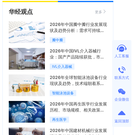
华经观点
更多
2026年中国瓣中瓣行业发展现
状及趋势分析：需求可持续释
放，市场发展前景良好「图」
瓣中瓣
2026年中国IVL介入器械行
人工客服
业：国产产品陆续获批，市场
将进入持续高增长阶段「图」
IVL介入器械
2026年全球智能泳池设备行业
联系方式
现状及趋势，技术端朝着系统
集成、绿色节能方向迭代
智能泳池设备
「图」
企业微信
2026年中国再生医学行业发展
历程、市场规模、相关政策、
产业链、竞争格局及发展潜力
再生医学
返回顶部
分析「图」
2026年中国建材机械行业发展