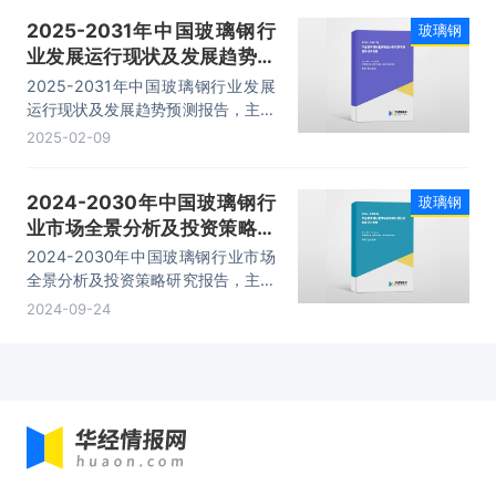
发展趋势分析与预测等内容。
2025-2031年中国玻璃钢行
玻璃钢
业发展运行现状及发展趋势预
测报告
2025-2031年中国玻璃钢行业发展
运行现状及发展趋势预测报告，主要
包括发展情况分析、运行概述、发展
2025-02-09
前景预测分析、项目投资建议等内
容。
2024-2030年中国玻璃钢行
玻璃钢
业市场全景分析及投资策略研
究报告
2024-2030年中国玻璃钢行业市场
全景分析及投资策略研究报告，主要
包括行业区域市场发展情况分析、重
2024-09-24
要竞争企业、竞争格局、市场深度调
查与趋势预测等内容。