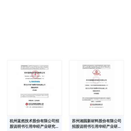
杭州蓝然技术股份有限公司招
苏州湘园新材料股份有限公司
股说明书引用华经产业研究院
招股说明书引用华经产业研究