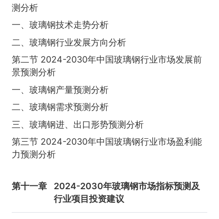
测分析
一、玻璃钢技术走势分析
二、玻璃钢行业发展方向分析
第二节 2024-2030年中国玻璃钢行业市场发展前
景预测分析
一、玻璃钢产量预测分析
二、玻璃钢需求预测分析
三、玻璃钢进、出口形势预测分析
第三节 2024-2030年中国玻璃钢行业市场盈利能
力预测分析
第十一章
2024-2030年玻璃钢市场指标预测及
行业项目投资建议