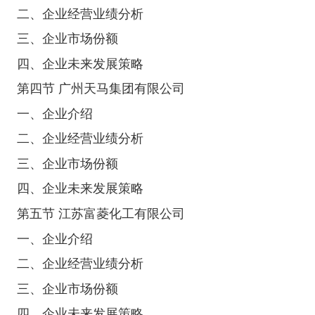
二、企业经营业绩分析
三、企业市场份额
四、企业未来发展策略
第四节 广州天马集团有限公司
一、企业介绍
二、企业经营业绩分析
三、企业市场份额
四、企业未来发展策略
第五节 江苏富菱化工有限公司
一、企业介绍
二、企业经营业绩分析
三、企业市场份额
四、企业未来发展策略