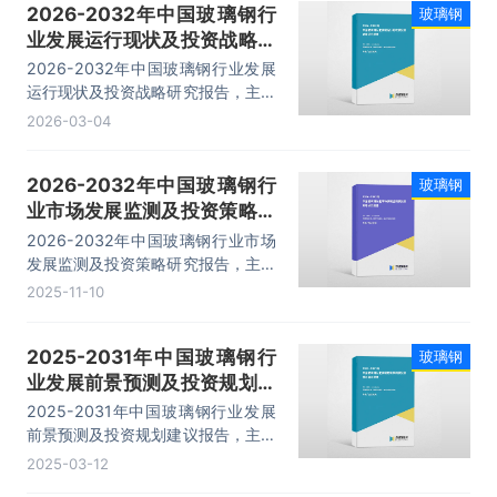
2026-2032年中国玻璃钢行
玻璃钢
业发展运行现状及投资战略研
究报告
2026-2032年中国玻璃钢行业发展
运行现状及投资战略研究报告，主要
包括发展情况分析、运行概述、发展
2026-03-04
前景预测分析、项目投资建议等内
容。
2026-2032年中国玻璃钢行
玻璃钢
业市场发展监测及投资策略研
究报告
2026-2032年中国玻璃钢行业市场
发展监测及投资策略研究报告，主要
包括行业区域市场发展情况分析、重
2025-11-10
要竞争企业、竞争格局、市场深度调
查与趋势预测等内容。
2025-2031年中国玻璃钢行
玻璃钢
业发展前景预测及投资规划建
议报告
2025-2031年中国玻璃钢行业发展
前景预测及投资规划建议报告，主要
包括行业重点区域市场分析、进出口
2025-03-12
市场分析、主要企业生产经营分析、