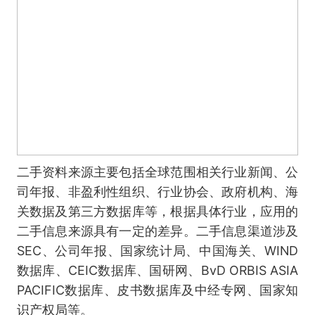
二手资料来源主要包括全球范围相关行业新闻、公
司年报、非盈利性组织、行业协会、政府机构、海
关数据及第三方数据库等，根据具体行业，应用的
二手信息来源具有一定的差异。二手信息渠道涉及
SEC、公司年报、国家统计局、中国海关、WIND
数据库、CEIC数据库、国研网、BvD ORBIS ASIA
PACIFIC数据库、皮书数据库及中经专网、国家知
识产权局等。