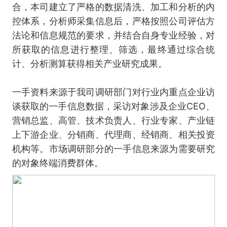
合，本司建立了严格的数据清洗、加工和分析的内
控体系，分析师采集信息后，严格按照公司评估方
法论和信息规范的要求，并结合自身专业经验，对
所获取的信息进行整理、筛选，最终通过综合统
计、分析测算获得相关产业研究成果。
一手资料来源于我司调研部门对行业内重点企业访
谈获取的一手信息数据，采访对象涉及企业CEO、
营销总监、高管、技术负责人、行业专家、产业链
上下游企业、分销商、代理商、经销商、相关投资
机构等。市场调研部分的一手信息来源为需要研究
的对象终端消费群体。