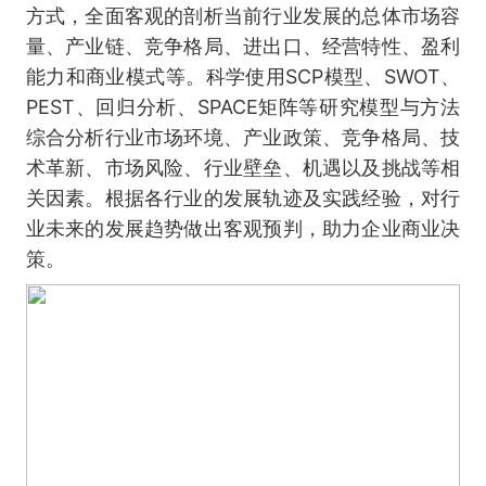
方式，全面客观的剖析当前行业发展的总体市场容
量、产业链、竞争格局、进出口、经营特性、盈利
能力和商业模式等。科学使用SCP模型、SWOT、
PEST、回归分析、SPACE矩阵等研究模型与方法
综合分析行业市场环境、产业政策、竞争格局、技
术革新、市场风险、行业壁垒、机遇以及挑战等相
关因素。根据各行业的发展轨迹及实践经验，对行
业未来的发展趋势做出客观预判，助力企业商业决
策。