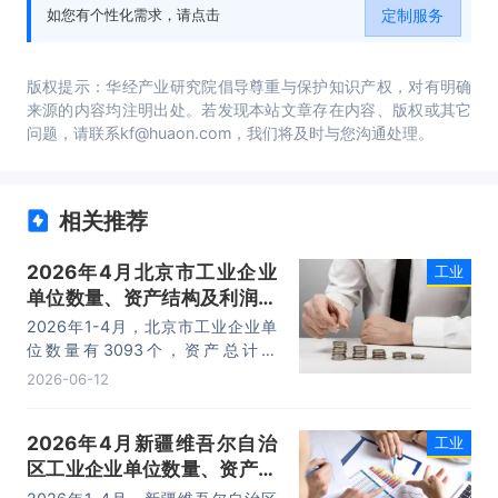
定制服务
如您有个性化需求，请点击
版权提示：华经产业研究院倡导尊重与保护知识产权，对有明确
来源的内容均注明出处。若发现本站文章存在内容、版权或其它
问题，请联系kf@huaon.com，我们将及时与您沟通处理。
相关推荐
2026年4月北京市工业企业
工业
单位数量、资产结构及利润统
计分析
2026年1-4月，北京市工业企业单
位数量有3093个，资产总计为
82103.1亿元，负债合计为37511.6
2026-06-12
亿元，所有者权益为44591.5亿元，
利润总额为592.1亿元。
2026年4月新疆维吾尔自治
工业
区工业企业单位数量、资产结
构及利润统计分析