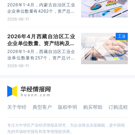
利润统计分析
2026年1-4月，内蒙古自治区工业
企业单位数量有4262个，资产总计
为56711.9亿元，负债合计为
2026-06-11
32555.3亿元，所有者权益为
24156.6亿元，利润总额为1339.8
2026年4月西藏自治区工业
工业
亿元。
企业单位数量、资产结构及利
润统计分析
2026年1-4月，西藏自治区工业企
业单位数量有257个，资产总计为
3282.2亿元，负债合计为1686.5亿
2026-06-11
元，所有者权益为1595.7亿元，利
润总额为111.8亿元。
关于华经
典型客户
版权申明
购买帮助
订购流程
专注大中华区产业经济情报及研究，为企业商业决策赋能，是中国领
先的市场研究报告和竞争情报提供商。