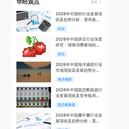
华经观点
更多
2026年中国钽行业发展现
状及趋势分析：需求曲线
陡峭与供给曲线平缓的博
钽业
弈加剧「图」
2026年中国拼豆行业深度
研究：情绪消费驱动的新
兴手工赛道「图」
拼豆
2026年中国海洋捕捞行业
市场现状及发展趋势分
析：科技赋能与智能化转
海洋捕捞
型加速「图」
2026年中国固态断路器行
业发展现状及竞争格局分
析：国际巨头领跑技术，
固态断路器
国内企业加速追赶「图」
2026年中国瓣中瓣行业发
展现状及趋势分析：需求
可持续释放，市场发展前