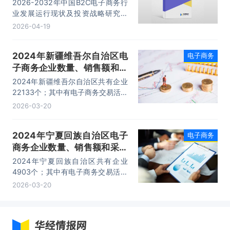
战略研究报告
2026-2032年中国B2C电子商务行
业发展运行现状及投资战略研究报
告，主要包括市场分析、在不同行业
2026-04-19
的应用、主要企业经营分析、投资及
前景分析等内容。
2024年新疆维吾尔自治区电
电子商务
子商务企业数量、销售额和采
购额统计分析
2024年新疆维吾尔自治区共有企业
22133个；其中有电子商务交易活动
的企业有1970个。2024年新疆维吾
2026-03-20
尔自治区电子商务采购额为3637.6
亿元，同比名义增长45.2%。电子商
2024年宁夏回族自治区电子
电子商务
务销售额为4876.2亿元，同比名义
商务企业数量、销售额和采购
增长44.6%。
额统计分析
2024年宁夏回族自治区共有企业
4903个；其中有电子商务交易活动
的企业有541个。2024年宁夏回族
2026-03-20
自治区电子商务采购额为562.9亿
元，同比名义增长16.57%。电子商
务销售额为1015.2亿元，同比名义
增长35.18%。