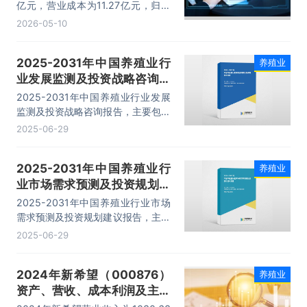
收入、副产品收入）数据统计
亿元，营业成本为11.27亿元，归母
公司净利润为8471.65万元，总资产
2026-05-10
为15.81亿元，净资产为8.08亿元。
2025-2031年中国养殖业行
养殖业
业发展监测及投资战略咨询报
告
2025-2031年中国养殖业行业发展
监测及投资战略咨询报告，主要包括
重点企业分析、前景及趋势预测、投
2025-06-29
资特性及风险防范、投资发展战略及
建议等内容。
2025-2031年中国养殖业行
养殖业
业市场需求预测及投资规划建
议报告
2025-2031年中国养殖业行业市场
需求预测及投资规划建议报告，主要
包括行业投资机会与风险防范、面临
2025-06-29
的困境及对策、发展战略研究、研究
结论及发展建议等内容。
2024年新希望（000876）
养殖业
资产、营收、成本利润及主营
产品（饲料、猪产业）数据统