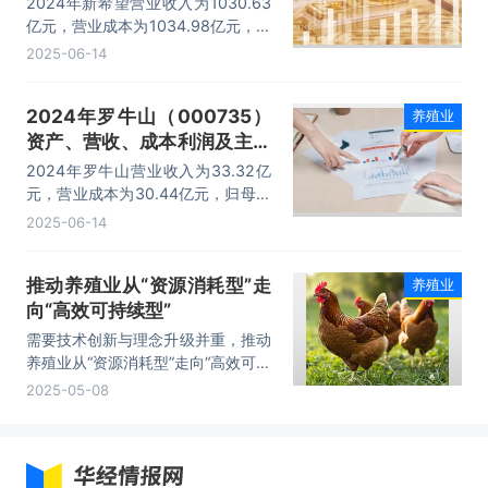
2024年新希望营业收入为1030.63
计
亿元，营业成本为1034.98亿元，归
母公司净利润为47359.91万元，总
2025-06-14
资产为1179.14亿元，净资产为
256.57亿元。
2024年罗牛山（000735）
养殖业
资产、营收、成本利润及主营
行业（畜牧业、房地产业、农
2024年罗牛山营业收入为33.32亿
副食品加工业）数据统计
元，营业成本为30.44亿元，归母公
司净利润为24175.52万元，总资产
2025-06-14
为104.25亿元，净资产为42.57亿
元。
推动养殖业从“资源消耗型”走
养殖业
向“高效可持续型”
需要技术创新与理念升级并重，推动
养殖业从“资源消耗型”走向“高效可持
续型”，构建更有韧性的粮食安全体
2025-05-08
系。