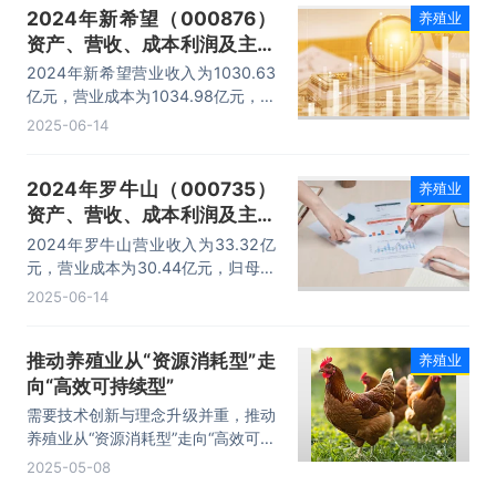
2024年新希望（000876）
养殖业
资产、营收、成本利润及主营
产品（饲料、猪产业）数据统
2024年新希望营业收入为1030.63
计
亿元，营业成本为1034.98亿元，归
母公司净利润为47359.91万元，总
2025-06-14
资产为1179.14亿元，净资产为
256.57亿元。
2024年罗牛山（000735）
养殖业
资产、营收、成本利润及主营
行业（畜牧业、房地产业、农
2024年罗牛山营业收入为33.32亿
副食品加工业）数据统计
元，营业成本为30.44亿元，归母公
司净利润为24175.52万元，总资产
2025-06-14
为104.25亿元，净资产为42.57亿
元。
推动养殖业从“资源消耗型”走
养殖业
向“高效可持续型”
需要技术创新与理念升级并重，推动
养殖业从“资源消耗型”走向“高效可持
续型”，构建更有韧性的粮食安全体
2025-05-08
系。