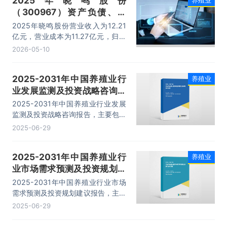
2025年晓鸣股份
养殖业
（300967）资产负债、营
收、成本利润及主营产品（鸡
2025年晓鸣股份营业收入为12.21
收入、副产品收入）数据统计
亿元，营业成本为11.27亿元，归母
公司净利润为8471.65万元，总资产
2026-05-10
为15.81亿元，净资产为8.08亿元。
2025-2031年中国养殖业行
养殖业
业发展监测及投资战略咨询报
告
2025-2031年中国养殖业行业发展
监测及投资战略咨询报告，主要包括
重点企业分析、前景及趋势预测、投
2025-06-29
资特性及风险防范、投资发展战略及
建议等内容。
2025-2031年中国养殖业行
养殖业
业市场需求预测及投资规划建
议报告
2025-2031年中国养殖业行业市场
需求预测及投资规划建议报告，主要
包括行业投资机会与风险防范、面临
2025-06-29
的困境及对策、发展战略研究、研究
结论及发展建议等内容。