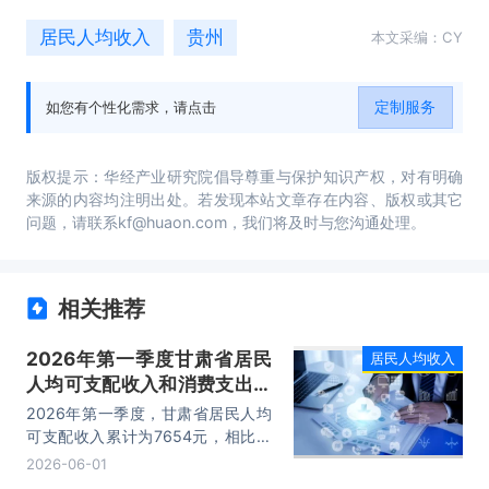
居民人均收入
贵州
本文采编：CY
定制服务
如您有个性化需求，请点击
版权提示：华经产业研究院倡导尊重与保护知识产权，对有明确
来源的内容均注明出处。若发现本站文章存在内容、版权或其它
问题，请联系kf@huaon.com，我们将及时与您沟通处理。
相关推荐
2026年第一季度甘肃省居民
居民人均收入
人均可支配收入和消费支出情
况统计
2026年第一季度，甘肃省居民人均
可支配收入累计为7654元，相比上
年同期增加了472元，同比名义增长
2026-06-01
6.57%；居民人均消费支出累计为