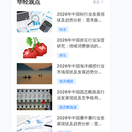
华经观点
更多
2026年中国钽行业发展现
状及趋势分析：需求曲线
陡峭与供给曲线平缓的博
钽业
弈加剧「图」
2026年中国拼豆行业深度
研究：情绪消费驱动的新
兴手工赛道「图」
拼豆
2026年中国海洋捕捞行业
市场现状及发展趋势分
析：科技赋能与智能化转
海洋捕捞
型加速「图」
2026年中国固态断路器行
业发展现状及竞争格局分
析：国际巨头领跑技术，
固态断路器
国内企业加速追赶「图」
2026年中国瓣中瓣行业发
展现状及趋势分析：需求
可持续释放，市场发展前