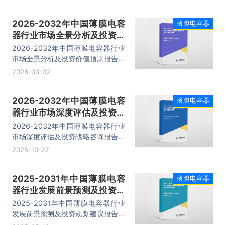
着国家在智能电网建设、电气化铁路
建设和新能源（汽车、风电、光伏）
2026-2032年中国薄膜电容
薄膜电容器
等方面的加大投入，以及消费类电子
器行业市场全景分析及投资价
产品的升级换代，工业控制技术推
进，薄膜电容器市场将快速增长，预
值预测报告
2026-2032年中国薄膜电容器行业
计于2029年中国薄膜电容器市场规
市场全景分析及投资价值预测报告，
模将达到近300亿元。
主要包括行业市场竞争格局分析、重
2026-03-02
点省市投资机会分析、标杆企业经营
分析、前景预测与投资战略规划等内
2026-2032年中国薄膜电容
薄膜电容器
容。
器行业市场深度评估及投资战
略咨询报告
2026-2032年中国薄膜电容器行业
市场深度评估及投资战略咨询报告，
主要包括行业发展趋势与前景分析、
2025-10-27
投资前景、企业投资战略分析、研究
结论及建议等内容。
2025-2031年中国薄膜电容
薄膜电容器
器行业发展前景预测及投资规
划建议报告
2025-2031年中国薄膜电容器行业
发展前景预测及投资规划建议报告，
主要包括行业重点企业发展调研、风