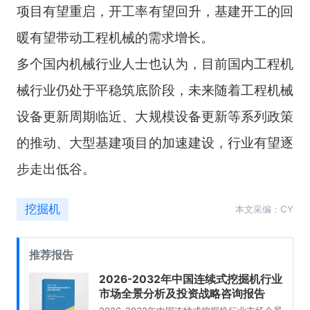
项目有望重启，开工率有望回升，基建开工的回
暖有望带动工程机械的需求增长。
多个国内机械行业人士也认为，目前国内工程机
械行业仍处于平稳筑底阶段，未来随着工程机械
设备更新周期临近、大规模设备更新等系列政策
的推动、大型基建项目的加速建设，行业有望逐
步走出低谷。
挖掘机
本文采编：CY
推荐报告
2026-2032年中国连续式挖掘机行业
市场全景分析及投资战略咨询报告