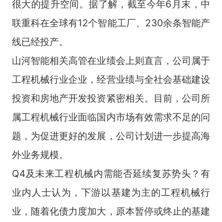
很大的提升空间。据了解，截至今年6月末，中
联重科在全球有12个智能工厂、230余条智能产
线已经投产。
山河智能相关高管在业绩会上则直言，公司属于
工程机械行业企业，经营业绩与全社会基础建设
投资和房地产开发投资紧密相关。目前，公司所
属工程机械行业面临国内市场有效需求不足的问
题，为促进更好的发展，公司计划进一步提高海
外业务规模。
Q4及未来工程机械内需能否延续复苏势头？有
业内人士认为，下游以基建为主的工程机械行
业，随着化债力度加大，原本暂停或终止的基建