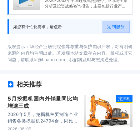
2026-2032年中国连续式挖掘机行业市场全景
分析及投资战略咨询报告，主要包括行业产业
链分析、重点企业发展分析、企业管理策略建
议、发展前景预测等内容。
定制服务
如您有个性化需求，请点击
版权提示：华经产业研究院倡导尊重与保护知识产权，对有明确
来源的内容均注明出处。若发现本站文章存在内容、版权或其它
问题，请联系kf@huaon.com，我们将及时与您沟通处理。
相关推荐
5月挖掘机国内外销量同比均
挖掘机
增逾三成
2026年5月，挖掘机主要制造企业
销售各类挖掘机24794台，同比增
长36.2%。其中国内销量11628台，
2026-06-09
同比增长38.6%；出口13166台，同