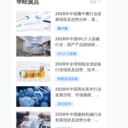
华经观点
更多
2026年中国瓣中瓣行业发
展现状及趋势分析：需求
可持续释放，市场发展前
瓣中瓣
景良好「图」
2026年中国IVL介入器械
行业：国产产品陆续获
批，市场将进入持续高增
IVL介入器械
长阶段「图」
2026年全球智能泳池设备
行业现状及趋势，技术端
朝着系统集成、绿色节能
智能泳池设备
方向迭代「图」
2026年中国再生医学行业
发展历程、市场规模、相
关政策、产业链、竞争格
再生医学
局及发展潜力分析「图」
2026年中国建材机械行业
发展现状及趋势分析：企
业加速向“装备+系统+服