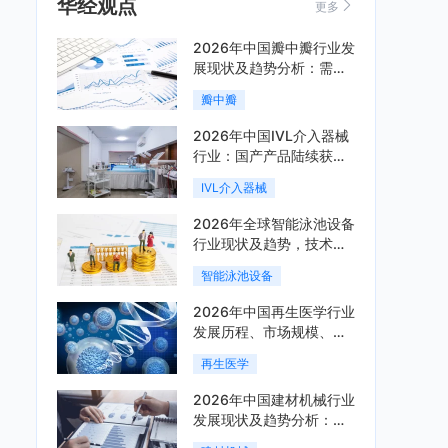
华经观点
更多
2026年中国瓣中瓣行业发
展现状及趋势分析：需求
可持续释放，市场发展前
瓣中瓣
景良好「图」
2026年中国IVL介入器械
行业：国产产品陆续获
批，市场将进入持续高增
IVL介入器械
长阶段「图」
2026年全球智能泳池设备
行业现状及趋势，技术端
朝着系统集成、绿色节能
智能泳池设备
方向迭代「图」
2026年中国再生医学行业
发展历程、市场规模、相
关政策、产业链、竞争格
再生医学
局及发展潜力分析「图」
2026年中国建材机械行业
发展现状及趋势分析：企
业加速向“装备+系统+服