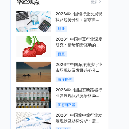
华经观点
更多
2026年中国钽行业发展现
状及趋势分析：需求曲线
陡峭与供给曲线平缓的博
钽业
弈加剧「图」
2026年中国拼豆行业深度
研究：情绪消费驱动的新
兴手工赛道「图」
拼豆
2026年中国海洋捕捞行业
市场现状及发展趋势分
析：科技赋能与智能化转
海洋捕捞
型加速「图」
2026年中国固态断路器行
业发展现状及竞争格局分
析：国际巨头领跑技术，
固态断路器
国内企业加速追赶「图」
2026年中国瓣中瓣行业发
展现状及趋势分析：需求
可持续释放，市场发展前