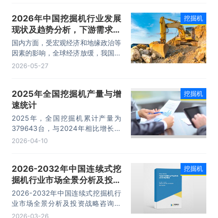
比增长34.2%。
2026年中国挖掘机行业发展
挖掘机
现状及趋势分析，下游需求回
暖，行业呈现增长态势「图」
国内方面，受宏观经济和地缘政治等
因素的影响，全球经济放缓，我国基
础设施建设、工程施工等行业发展受
2026-05-27
到冲击，叠加国内挖掘机需求不振而
存量较高，2023年我国挖掘机产量
2025年全国挖掘机产量与增
挖掘机
约23.60万台。但随着国内基础设施
速统计
投资的持续改善，以及设备更新需求
的不断增长，国内挖掘机市场也在逐
2025年，全国挖掘机累计产量为
渐回暖，2025年我国挖掘机累计产
379643台，与2024年相比增长了
量25.7万台。
80305台，产量累计同比增长
2026-04-10
16.6%；2025年月均产量为
31636.92台。
2026-2032年中国连续式挖
挖掘机
掘机行业市场全景分析及投资
战略咨询报告
2026-2032年中国连续式挖掘机行
业市场全景分析及投资战略咨询报
告，主要包括行业产业链分析、重点
2026-03-26