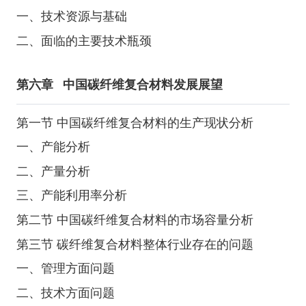
一、技术资源与基础
二、面临的主要技术瓶颈
第六章
中国碳纤维复合材料发展展望
第一节 中国碳纤维复合材料的生产现状分析
一、产能分析
二、产量分析
三、产能利用率分析
第二节 中国碳纤维复合材料的市场容量分析
第三节 碳纤维复合材料整体行业存在的问题
一、管理方面问题
二、技术方面问题