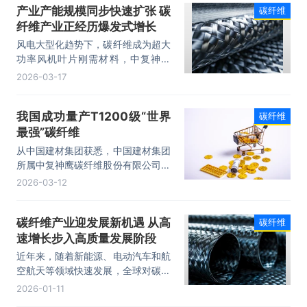
产业产能规模同步快速扩张 碳
碳纤维
能力逐步提升，2025年中国碳纤维
纤维产业正经历爆发式增长
行业产能约为16.2万吨，产量约为
8.96万吨。
风电大型化趋势下，碳纤维成为超大
功率风机叶片刚需材料，中复神鹰
SYT45S碳纤维已助力全球最大
2026-03-17
26MW海上风机并网发电，公司风
电领域市占率近20%；与此同时，
我国成功量产T1200级“世界
碳纤维
氢能储运、新能源汽车等领域需求持
最强”碳纤维
续攀升，推动碳纤维民用市场快速扩
容。
从中国建材集团获悉，中国建材集团
所属中复神鹰碳纤维股份有限公司突
破超高强度碳纤维工程化技术，发布
2026-03-12
我国自主研发的SYT80（T1200
级）超高强度碳纤维。这是目前全球
碳纤维产业迎发展新机遇 从高
碳纤维
实现百吨级量产的强度等级最高的碳
速增长步入高质量发展阶段
纤维产品，标志着我国在超高强度碳
纤维生产领域实现重大跨越，使我国
近年来，随着新能源、电动汽车和航
成为全球首个实现该级别碳纤维百吨
空航天等领域快速发展，全球对碳纤
级量产的国家。
维的需求不断扩大。
2026-01-11