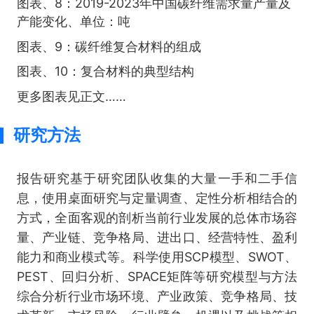
图表、8：2019-2023年中国碳纤维需求量产量及
产能变化、单位：吨
图表、9：碳纤维复合材料的组成
图表、10：复合材料的典型结构
更多图表见正文……
研究方法
报告研究基于研究团队收集的大量一手和二手信
息，使用桌面研究与定量调查、定性分析相结合的
方式，全面客观的剖析当前行业发展的总体市场容
量、产业链、竞争格局、进出口、经营特性、盈利
能力和商业模式等。科学使用SCP模型、SWOT、
PEST、回归分析、SPACE矩阵等研究模型与方法
综合分析行业市场环境、产业政策、竞争格局、技