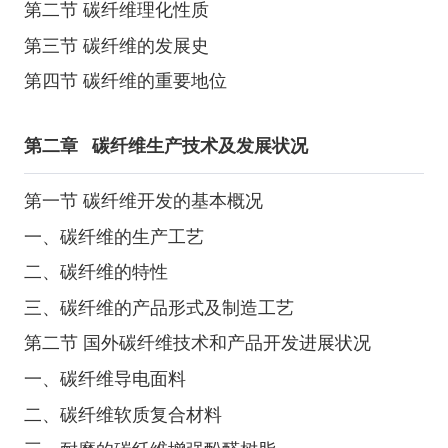
第二节 碳纤维理化性质
第三节 碳纤维的发展史
第四节 碳纤维的重要地位
第二章
碳纤维生产技术及发展状况
第一节 碳纤维开发的基本概况
一、碳纤维的生产工艺
二、碳纤维的特性
三、碳纤维的产品形式及制造工艺
第二节 国外碳纤维技术和产品开发进展状况
一、碳纤维导电面料
二、碳纤维软质复合材料