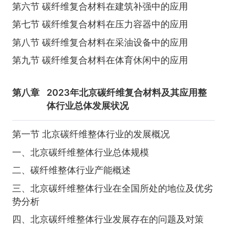
第六节 碳纤维复合材料在建筑补强中的应用
第七节 碳纤维复合材料在压力容器中的应用
第八节 碳纤维复合材料在采油设备中的应用
第九节 碳纤维复合材料在体育休闲中的应用
第八章
2023年北京碳纤维复合材料及其应用整
体行业总体发展状况
第一节 北京碳纤维整体行业的发展概况
一、北京碳纤维整体行业总体规模
二、碳纤维整体行业产能概述
三、北京碳纤维整体行业在全国所处的地位及优劣
势分析
四、北京碳纤维整体行业发展存在的问题及对策