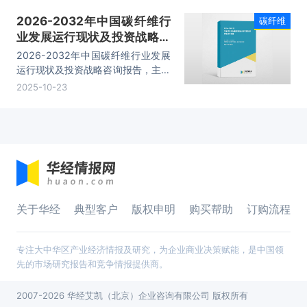
2026-2032年中国碳纤维行
碳纤维
业发展运行现状及投资战略咨
询报告
2026-2032年中国碳纤维行业发展
运行现状及投资战略咨询报告，主要
包括应用领域概况及分析、总体发展
2025-10-23
状况、重点企业分析、结论与建议等
内容。
关于华经
典型客户
版权申明
购买帮助
订购流程
专注大中华区产业经济情报及研究，为企业商业决策赋能，是中国领
先的市场研究报告和竞争情报提供商。
2007-2026 华经艾凯（北京）企业咨询有限公司 版权所有