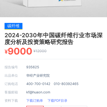
碳纤维
2024-2030年中国碳纤维行业市场深
度分析及投资策略研究报告
9000
¥
¥12000
报告编号
935625
出品单位
华经产业研究院
订购电话
400-700-0142 010-80392465
客服邮箱
kf@huaon.com
资料下载
下载订购单
下载PDF目录