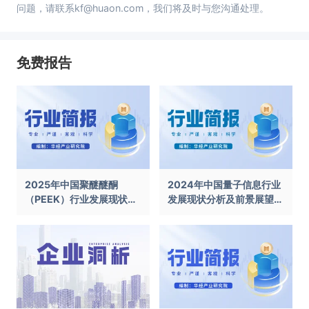
问题，请联系kf@huaon.com，我们将及时与您沟通处理。
免费报告
2025年中国聚醚醚酮
2024年中国量子信息行业
（PEEK）行业发展现状及
发展现状分析及前景展望报
前景展望报告
告