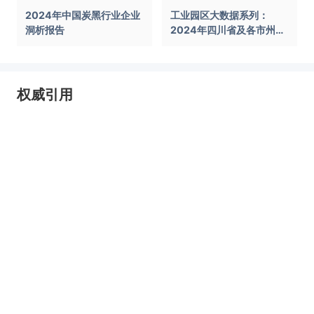
2024年中国炭黑行业企业
工业园区大数据系列：
洞析报告
2024年四川省及各市州工
业园区全景洞析报告
权威引用