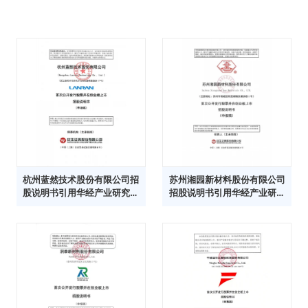
杭州蓝然技术股份有限公司招
苏州湘园新材料股份有限公司
股说明书引用华经产业研究院
招股说明书引用华经产业研究
数据
院数据