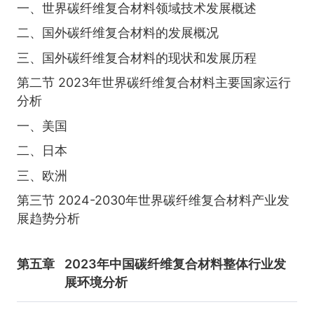
一、世界碳纤维复合材料领域技术发展概述
二、国外碳纤维复合材料的发展概况
三、国外碳纤维复合材料的现状和发展历程
第二节 2023年世界碳纤维复合材料主要国家运行
分析
一、美国
二、日本
三、欧洲
第三节 2024-2030年世界碳纤维复合材料产业发
展趋势分析
第五章
2023年中国碳纤维复合材料整体行业发
展环境分析