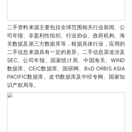
二手资料来源主要包括全球范围相关行业新闻、公
司年报、非盈利性组织、行业协会、政府机构、海
关数据及第三方数据库等，根据具体行业，应用的
二手信息来源具有一定的差异。二手信息渠道涉及
SEC、公司年报、国家统计局、中国海关、WIND
数据库、CEIC数据库、国研网、BvD ORBIS ASIA
PACIFIC数据库、皮书数据库及中经专网、国家知
识产权局等。